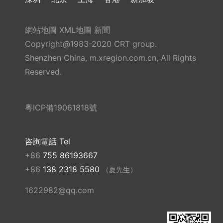
網站地圖
XML地圖
新聞
Copyright@1983-2020 CRT group.
Shenzhen China, m.xregion.com.cn, All Rights
Reserved.
粵ICP備19061818號
咨詢電話 Tel
+86
755 86193667
+86
138 2318 5580
（夏先生）
1622982@qq.com