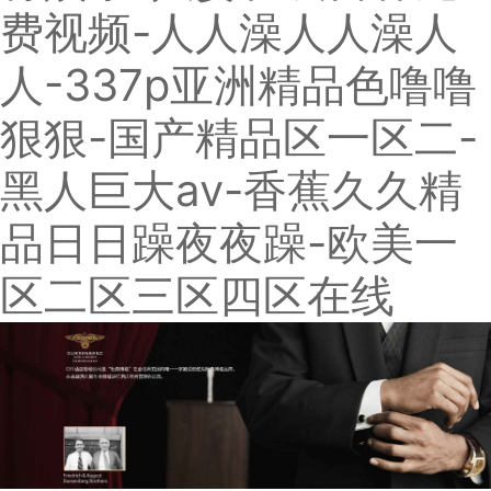
费视频-人人澡人人澡人
人-337p亚洲精品色噜噜
狠狠-国产精品区一区二-
黑人巨大av-香蕉久久精
品日日躁夜夜躁-欧美一
区二区三区四区在线